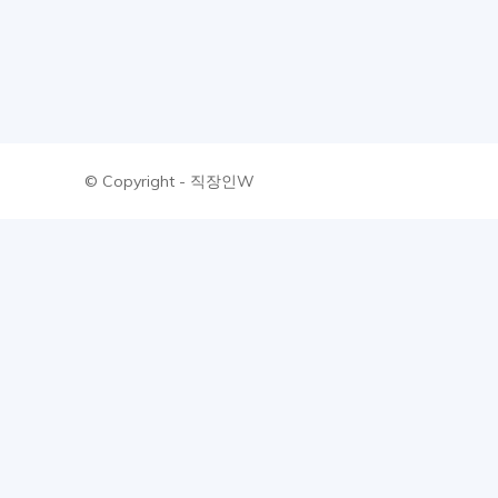
한
모
© Copyright - 직장인W
든
정
보