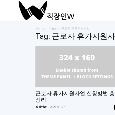
직
Home
Tags
근로자 휴가지원사업
장
Tag: 근로자 휴가지원
인
들
을
근로자 휴가지원사업 신청방법 총
정리
직장인W
-
2023-01-07
위